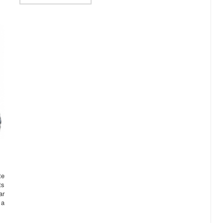
te
ts
ar
 a