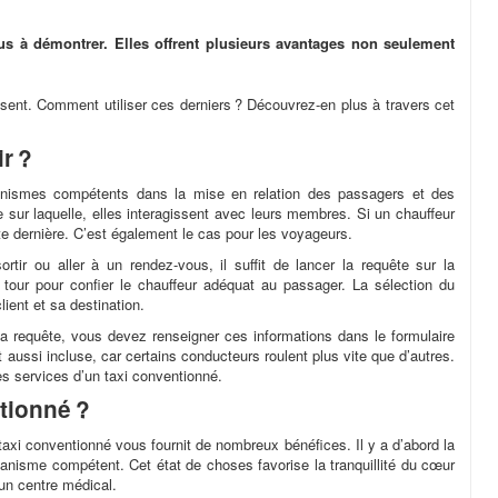
lus à démontrer. Elles offrent plusieurs avantages non seulement
sent. Comment utiliser ces derniers ? Découvrez-en plus à travers cet
ir ?
ganismes compétents dans la mise en relation des passagers et des
 sur laquelle, elles interagissent avec leurs membres. Si un chauffeur
 cette dernière. C’est également le cas pour les voyageurs.
tir ou aller à un rendez-vous, il suffit de lancer la requête sur la
 tour pour confier le chauffeur adéquat au passager. La sélection du
ent et sa destination.
e la requête, vous devez renseigner ces informations dans le formulaire
t aussi incluse, car certains conducteurs roulent plus vite que d’autres.
es services d’un taxi conventionné.
tionné ?
axi conventionné vous fournit de nombreux bénéfices. Il y a d’abord la
ganisme compétent. Cet état de choses favorise la tranquillité du cœur
 un centre médical.