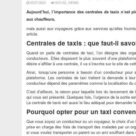
05/07/2021
1910 K2_VIEWS
Aujourd’hui, l’importance des centrales de taxis n’est p
aux chauffeurs,
mais aussi aux voyageurs grâce aux services qu’elles fournis
article.
Centrales de taxis : que faut-il savo
Quand on parle de centrales de taxi, l’on désigne des or
conducteurs. Elles disposent le plus souvent d’une plateforme
désire s’affilier à une centrale, il va s’inscrire sur le site de
Ainsi, lorsqu’une personne a besoin d’un conducteur pour sor
plateforme. Les centrales de taxi traitent la demande à leur
conducteur dépend des paramètres comme la localisation du cli
C’est d’ailleurs, la raison pour laquelle lors du lancement d
qui vous est présenté. Quelques fois, l’urgence de la sortie es
La centrale de taxis est aussi le lieu adéquat pour demander l
Pourquoi opter pour un taxi conven
Que vous soyez un conducteur ou un voyageur, le choix d’un t
prise en charge des frais de transport des malades par un or
si vous voulez transporter un parent ou un ami souffrant dans