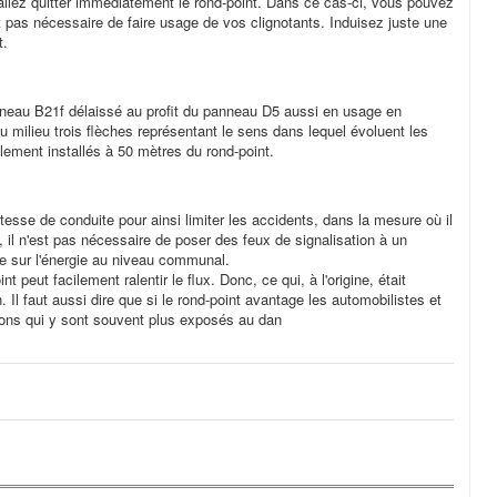
 allez quitter immédiatement le rond-point. Dans ce cas-ci, vous pouvez
st pas nécessaire de faire usage de vos clignotants. Induisez juste une
t.
anneau B21f délaissé au profit du panneau D5 aussi en usage en
 milieu trois flèches représentant le sens dans lequel évoluent les
ement installés à 50 mètres du rond-point.
vitesse de conduite pour ainsi limiter les accidents, dans la mesure où il
re, il n'est pas nécessaire de poser des feux de signalisation à un
ie sur l'énergie au niveau communal.
t peut facilement ralentir le flux. Donc, ce qui, à l'origine, était
n. Il faut aussi dire que si le rond-point avantage les automobilistes et
étons qui y sont souvent plus exposés au dan