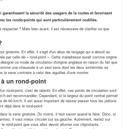
 garantissent la sécurité des usagers de la routes et favorisent
ec les ronds-points qui sont particulièrement codifiés.
 respecter ? Mais bien avant, il est nécessaire de clarifier ce que
?
r giratoire. En effet, il s'agit d'un abus de langage qui a abouti au
ée par celle de « rond-point ». Cette maladresse aurait comme origine
t désigné ce mode de circulation d'origine anglaise en raison du fait que
gné comme une chaussée à un seul sens dont les deux extrémités se
ns le sens contraire à celui des aiguilles d'une montre.
 à un rond-point
'un rond-point, c'est de ralentir. En effet, ces points de circulation sont
km/h est recommandée. Cependant, si la largeur du point central permet
sse de 60 km/h. Il est aussi important de laisser passer tous les piétons
nt déjà dans le rond-point.
ans le sens giratoire. Du moins, il faut savoir quand le faire. Donc, si
entrez, il vaut mieux circuler sur sa gauche. Autrement, restez sur
er le rond-point que vous allez devoir allumer vos clignotants.