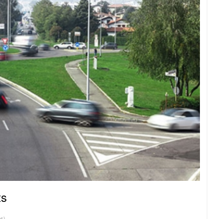
ts
es)