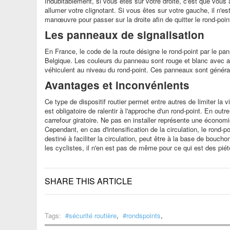
Indubitablement, si vous êtes sur votre droite, c'est que vous
allumer votre clignotant. Si vous êtes sur votre gauche, il n'e
manœuvre pour passer sur la droite afin de quitter le rond-poin
Les panneaux de signalisation
En France, le code de la route désigne le rond-point par le p
Belgique. Les couleurs du panneau sont rouge et blanc avec au
véhiculent au niveau du rond-point. Ces panneaux sont général
Avantages et inconvénients
Ce type de dispositif routier permet entre autres de limiter la 
est obligatoire de ralentir à l'approche d'un rond-point. En out
carrefour giratoire. Ne pas en installer représente une économ
Cependant, en cas d'intensification de la circulation, le rond-poin
destiné à faciliter la circulation, peut être à la base de boucho
les cyclistes, il n'en est pas de même pour ce qui est des pi
SHARE THIS ARTICLE
Tags:
sécurité routière
,
rondspoints
,