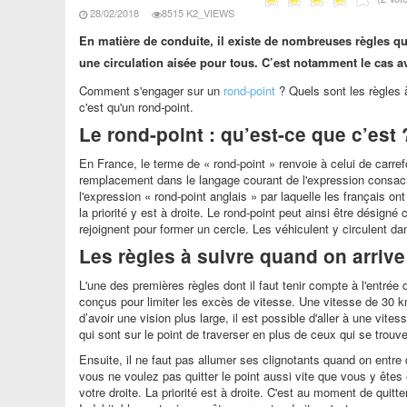
28/02/2018
8515 K2_VIEWS
En matière de conduite, il existe de nombreuses règles qui
une circulation aisée pour tous. C’est notamment le cas av
Comment s'engager sur un
rond-point
? Quels sont les règles à
c'est qu'un rond-point.
Le rond-point : qu’est-ce que c’est 
En France, le terme de « rond-point » renvoie à celui de carrefou
remplacement dans le langage courant de l'expression consacr
l'expression « rond-point anglais » par laquelle les français on
la priorité y est à droite. Le rond-point peut ainsi être dési
rejoignent pour former un cercle. Les véhiculent y circulent da
Les règles à suivre quand on arrive
L'une des premières règles dont il faut tenir compte à l'entrée d
conçus pour limiter les excès de vitesse. Une vitesse de 30 
d’avoir une vision plus large, il est possible d'aller à une vite
qui sont sur le point de traverser en plus de ceux qui se trouve
Ensuite, il ne faut pas allumer ses clignotants quand on entre d
vous ne voulez pas quitter le point aussi vite que vous y êtes 
votre droite. La priorité est à droite. C'est au moment de quitt