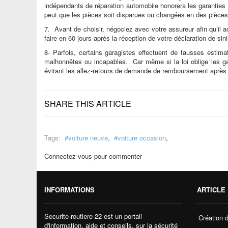
indépendants de réparation automobile honorera les garanties 
peut que les pièces soit disparues ou changées en des pièces 
7. Avant de choisir, négociez avec votre assureur afin qu’il a
faire en 60 jours après la réception de votre déclaration de sini
8- Parfois, certains garagistes effectuent de fausses estim
malhonnêtes ou incapables. Car même si la loi oblige les gar
évitant les allez-retours de demande de remboursement après t
SHARE THIS ARTICLE
Tags:
voiture neuve
,
voiture occasion
,
Connectez-vous pour commenter
INFORMATIONS
ARTICLE 
Securite-routiere-22 est un portail
Création 
d'information, aide et conseils, sur la sécurité