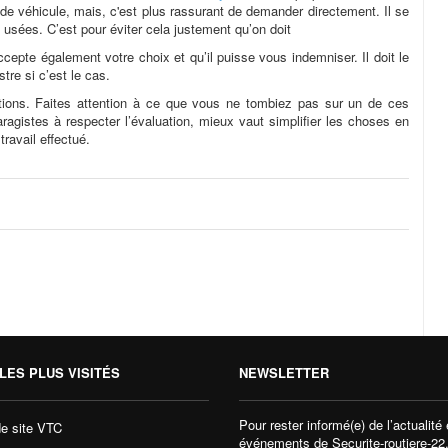
de véhicule, mais, c'est plus rassurant de demander directement. Il se
usées. C’est pour éviter cela justement qu’on doit
ccepte également votre choix et qu’il puisse vous indemniser. Il doit le
stre si c’est le cas.
ations. Faites attention à ce que vous ne tombiez pas sur un de ces
agistes à respecter l’évaluation, mieux vaut simplifier les choses en
ravail effectué.
LES PLUS VISITÉS
NEWSLETTER
Pour rester informé(e) de l’actualité 
de site VTC
événements de Securite-routiere-22