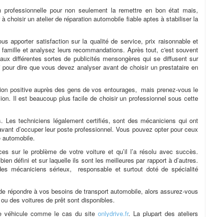
n professionnelle pour non seulement la remettre en bon état mais,
à choisir un atelier de réparation automobile fiable aptes à stabiliser la
us apporter satisfaction sur la qualité de service, prix raisonnable et
a famille et analysez leurs recommandations. Après tout, c'est souvent
 aux différentes sortes de publicités mensongères qui se diffusent sur
ci pour dire que vous devez analyser avant de choisir un prestataire en
tation positive auprès des gens de vos entourages, mais prenez-vous le
ion. Il est beaucoup plus facile de choisir un professionnel sous cette
s. Les techniciens légalement certifiés, sont des mécaniciens qui ont
 avant d’occuper leur poste professionnel. Vous pouvez opter pour ceux
e automobile.
es sur le problème de votre voiture et qu’il l’a résolu avec succès.
ien défini et sur laquelle ils sont les meilleures par rapport à d’autres.
es mécaniciens sérieux, responsable et surtout doté de spécialité
 de répondre à vos besoins de transport automobile, alors assurez-vous
 ou des voitures de prêt sont disponibles.
re véhicule comme le cas du site
onlydrive.fr
. La plupart des ateliers