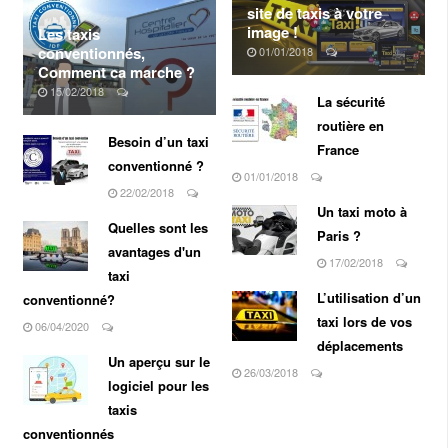
site de taxis à votre
image !
Les taxis
conventionnés,
01/01/2018
Comment ca marche ?
Vous étés une entreprise de
Taxis, ... boostez votre
15/02/2018
La sécurité
communication et vitre
Tous les chauffeurs
routière en
chiffre d'affaire grâce à une
fonctionnent de la même
Besoin d’un taxi
visibilité internet à petit prix
manière : Ils ont besoin
France
! ...
conventionné ?
pour vous transporter de
01/01/2018
deux choses :
22/02/2018
Un taxi moto à
Quelles sont les
Paris ?
avantages d'un
17/02/2018
taxi
L’utilisation d’un
conventionné?
taxi lors de vos
06/04/2020
déplacements
Un aperçu sur le
26/03/2018
logiciel pour les
taxis
conventionnés