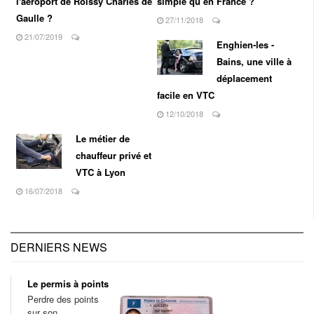
l'aéroport de Roissy Charles de
simple qu’en France ?
Gaulle ?
27/11/2018
21/07/2019
Enghien-les -
Bains, une ville à
déplacement
facile en VTC
12/10/2018
Le métier de
chauffeur privé et
VTC à Lyon
16/07/2018
DERNIERS NEWS
Le permis à points
Perdre des points
sur son…